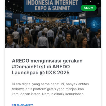
UMUM
AREDO menginisiasi gerakan
#DomainF1rst di AREDO
Launchpad @ IIXS 2025
Di era digital yang serba cepat ini, banyak entitas
terbawa arus platform gratis yang menjanjikan
kemudahan instan. Namun dibalik kemudahan
SELENGKAPNYA